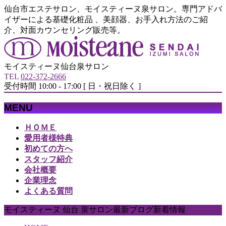
仙台市エステサロン、モイスティーヌ泉サロン。専門アドバ
イザーによる基礎化粧品 、美顔器、お手入れ方法のご紹
介、対面カウンセリング販売等。
モイスティーヌ仙台泉サロン
TEL
022-372-2666
受付時間 10:00 - 17:00 [ 日・祝日除く ]
MENU
メ
ＨＯＭＥ
ニ
愛用者様特典
ュ
初めての方へ
ー
スタッフ紹介
を
会社概要
飛
企業理念
ば
よくある質問
す
モイスティーヌ 仙台 泉サロン最新ブログ新着情報