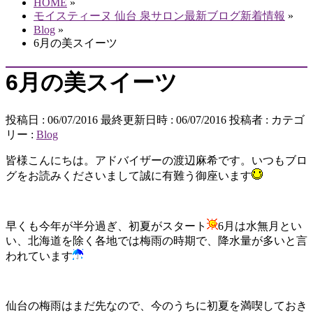
HOME
»
モイスティーヌ 仙台 泉サロン最新ブログ新着情報
»
Blog
»
6月の美スイーツ
6月の美スイーツ
投稿日 : 06/07/2016
最終更新日時 : 06/07/2016
投稿者 :
カテゴ
リー :
Blog
皆様こんにちは。アドバイザーの渡辺麻希です。いつもブロ
グをお読みくださいまして誠に有難う御座います
早くも今年が半分過ぎ、初夏がスタート
6月は水無月とい
い、北海道を除く各地では梅雨の時期で、降水量が多いと言
われています
仙台の梅雨はまだ先なので、今のうちに初夏を満喫しておき