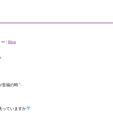
ー :
Blog
が至福の時
洗っていますか