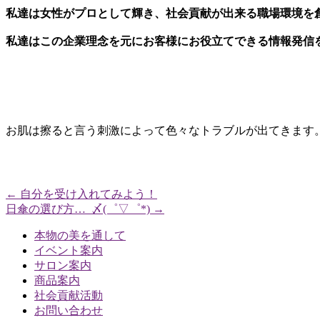
私達は女性がプロとして輝き、社会貢献が出来る職場環境を
私達はこの企業理念を元に
お客様にお役立てできる情報発信
お肌は擦ると言う刺激によって色々なトラブルが出てきます
←
自分を受け入れてみよう！
日傘の選び方…_〆(゜▽゜*)
→
本物の美を通して
イベント案内
サロン案内
商品案内
社会貢献活動
お問い合わせ