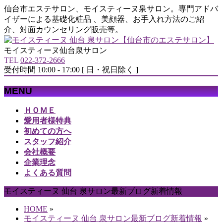
仙台市エステサロン、モイスティーヌ泉サロン。専門アドバ
イザーによる基礎化粧品 、美顔器、お手入れ方法のご紹
介、対面カウンセリング販売等。
モイスティーヌ仙台泉サロン
TEL
022-372-2666
受付時間 10:00 - 17:00 [ 日・祝日除く ]
MENU
メ
ＨＯＭＥ
ニ
愛用者様特典
ュ
初めての方へ
ー
スタッフ紹介
を
会社概要
飛
企業理念
ば
よくある質問
す
モイスティーヌ 仙台 泉サロン最新ブログ新着情報
HOME
»
モイスティーヌ 仙台 泉サロン最新ブログ新着情報
»