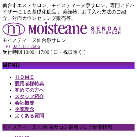
仙台市エステサロン、モイスティーヌ泉サロン。専門アドバ
イザーによる基礎化粧品 、美顔器、お手入れ方法のご紹
介、対面カウンセリング販売等。
モイスティーヌ仙台泉サロン
TEL
022-372-2666
受付時間 10:00 - 17:00 [ 日・祝日除く ]
MENU
メ
ＨＯＭＥ
ニ
愛用者様特典
ュ
初めての方へ
ー
スタッフ紹介
を
会社概要
飛
企業理念
ば
よくある質問
す
モイスティーヌ 仙台 泉サロン最新ブログ新着情報