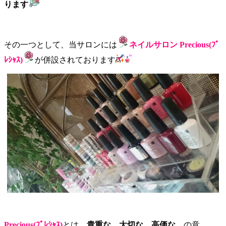
ります
その一つとして、当サロンには
ネイルサロン Precious(ﾌﾟ
ﾚｼｬｽ)
が併設されております
Precious(ﾌﾟﾚｼｬｽ)
とは、
貴重な。大切な。高価な。
の意。