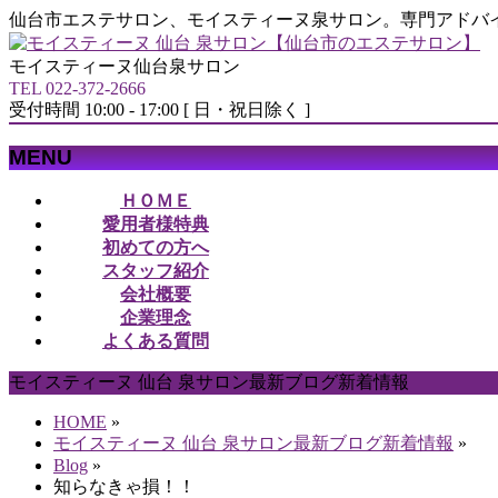
仙台市エステサロン、モイスティーヌ泉サロン。専門アドバ
モイスティーヌ仙台泉サロン
TEL 022-372-2666
受付時間 10:00 - 17:00 [ 日・祝日除く ]
MENU
メ
ＨＯＭＥ
ニ
愛用者様特典
ュ
初めての方へ
ー
スタッフ紹介
を
会社概要
飛
企業理念
ば
よくある質問
す
モイスティーヌ 仙台 泉サロン最新ブログ新着情報
HOME
»
モイスティーヌ 仙台 泉サロン最新ブログ新着情報
»
Blog
»
知らなきゃ損！！