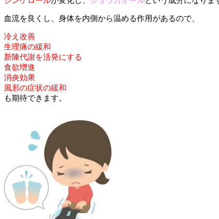
ジンゲロール
が変化し、
ショウガオール
という成分になりま
血流を良くし、身体を内側から温める作用があるので、
冷え改善
生理痛の緩和
新陳代謝を活発にする
食欲増進
消炎効果
風邪の症状の緩和
も期待できます。