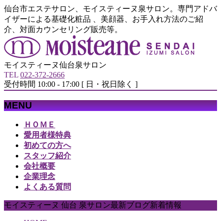
仙台市エステサロン、モイスティーヌ泉サロン。専門アドバ
イザーによる基礎化粧品 、美顔器、お手入れ方法のご紹
介、対面カウンセリング販売等。
モイスティーヌ仙台泉サロン
TEL
022-372-2666
受付時間 10:00 - 17:00 [ 日・祝日除く ]
MENU
メ
ＨＯＭＥ
ニ
愛用者様特典
ュ
初めての方へ
ー
スタッフ紹介
を
会社概要
飛
企業理念
ば
よくある質問
す
モイスティーヌ 仙台 泉サロン最新ブログ新着情報