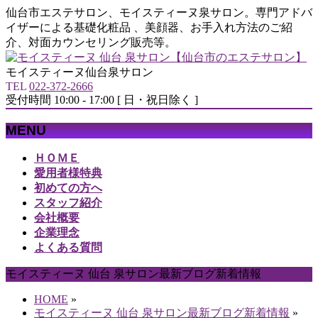
仙台市エステサロン、モイスティーヌ泉サロン。専門アドバ
イザーによる基礎化粧品 、美顔器、お手入れ方法のご紹
介、対面カウンセリング販売等。
モイスティーヌ仙台泉サロン
TEL
022-372-2666
受付時間 10:00 - 17:00 [ 日・祝日除く ]
MENU
メ
ＨＯＭＥ
ニ
愛用者様特典
ュ
初めての方へ
ー
スタッフ紹介
を
会社概要
飛
企業理念
ば
よくある質問
す
モイスティーヌ 仙台 泉サロン最新ブログ新着情報
HOME
»
モイスティーヌ 仙台 泉サロン最新ブログ新着情報
»