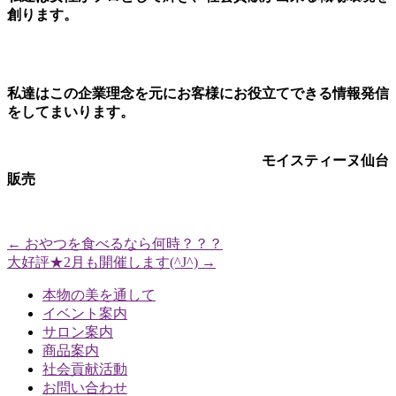
創ります。
私達はこの企業理念を元に
お客様にお役立てできる情報発信
をしてまいります。
モイスティーヌ仙台
販売
←
おやつを食べるなら何時？？？
大好評★2月も開催します(^J^)
→
本物の美を通して
イベント案内
サロン案内
商品案内
社会貢献活動
お問い合わせ