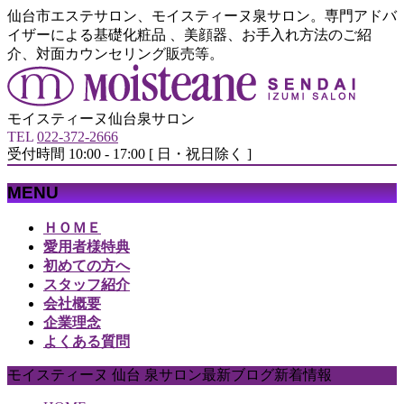
仙台市エステサロン、モイスティーヌ泉サロン。専門アドバ
イザーによる基礎化粧品 、美顔器、お手入れ方法のご紹
介、対面カウンセリング販売等。
モイスティーヌ仙台泉サロン
TEL
022-372-2666
受付時間 10:00 - 17:00 [ 日・祝日除く ]
MENU
メ
ＨＯＭＥ
ニ
愛用者様特典
ュ
初めての方へ
ー
スタッフ紹介
を
会社概要
飛
企業理念
ば
よくある質問
す
モイスティーヌ 仙台 泉サロン最新ブログ新着情報