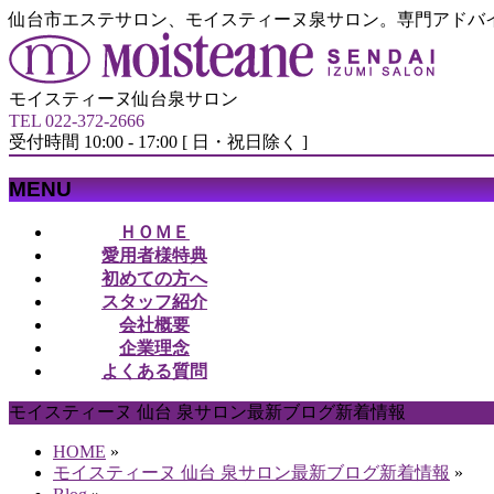
仙台市エステサロン、モイスティーヌ泉サロン。専門アドバ
モイスティーヌ仙台泉サロン
TEL 022-372-2666
受付時間 10:00 - 17:00 [ 日・祝日除く ]
MENU
メ
ＨＯＭＥ
ニ
愛用者様特典
ュ
初めての方へ
ー
スタッフ紹介
を
会社概要
飛
企業理念
ば
よくある質問
す
モイスティーヌ 仙台 泉サロン最新ブログ新着情報
HOME
»
モイスティーヌ 仙台 泉サロン最新ブログ新着情報
»