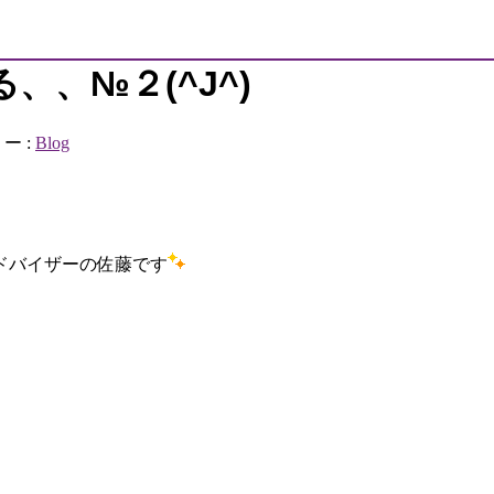
、№２(^J^)
ー :
Blog
ドバイザーの佐藤です