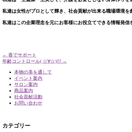
私達は女性がプロとして輝き、社会貢献が出来る職場環境を
私達はこの企業理念を元に
お客様にお役立てできる情報発信
モイスティーヌ
←
香でサポート
年齢コントロール( ☆∀☆)!!!
→
本物の美を通して
イベント案内
サロン案内
商品案内
社会貢献活動
お問い合わせ
カテゴリー