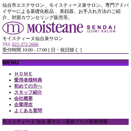
仙台市エステサロン、モイスティーヌ泉サロン。専門アドバ
イザーによる基礎化粧品 、美顔器、お手入れ方法のご紹
介、対面カウンセリング販売等。
モイスティーヌ仙台泉サロン
TEL
022-372-2666
受付時間 10:00 - 17:00 [ 日・祝日除く ]
MENU
メ
ＨＯＭＥ
ニ
愛用者様特典
ュ
初めての方へ
ー
スタッフ紹介
を
会社概要
飛
企業理念
ば
よくある質問
す
モイスティーヌ 仙台 泉サロン最新ブログ新着情報