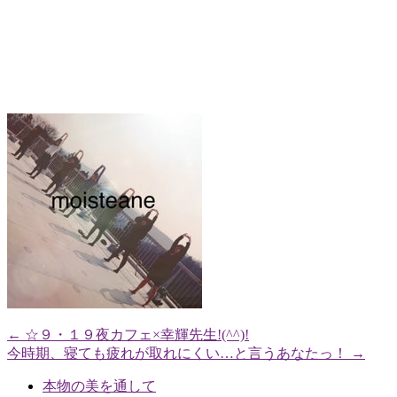
←
☆９・１９夜カフェ×幸輝先生!(^^)!
今時期、寝ても疲れが取れにくい…と言うあなたっ！
→
本物の美を通して