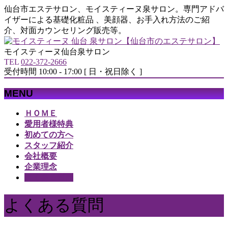
仙台市エステサロン、モイスティーヌ泉サロン。専門アドバ
イザーによる基礎化粧品 、美顔器、お手入れ方法のご紹
介、対面カウンセリング販売等。
モイスティーヌ仙台泉サロン
TEL
022-372-2666
受付時間 10:00 - 17:00 [ 日・祝日除く ]
MENU
メ
ＨＯＭＥ
ニ
愛用者様特典
ュ
初めての方へ
ー
スタッフ紹介
を
会社概要
飛
企業理念
ば
よくある質問
す
よくある質問