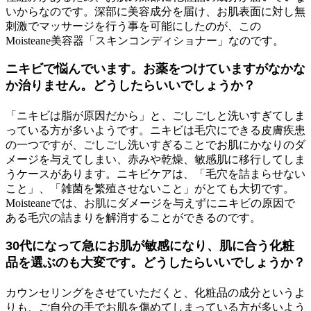
いからなのです。深部に美容成分を届け、お肌表面に対し無
刺激でマッサージを行う事を可能にしたのが、この
Moisteane美容器「スキンコンディショナー」なのです。
ニキビで悩んでいます。お薬をつけていますがなかな
か治りません。どうしたらいいでしょうか？
「ニキビは脂が原因だから」と、ごしごしと洗いすぎてしま
っている方が多いようです。ニキビは毛穴にできる皮膚疾患
の一つですが、ごしごし洗いすぎることでお肌にかなりのダ
メージを与えてしまい、赤みや乾燥、敏感肌に移行してしま
うケースがあります。ニキビケアは、「毛穴を詰まらせない
こと」、「雑菌を繁殖させないこと」がとても大切です。
Moisteaneでは、お肌にダメージを与えずにニキビの原因で
ある毛穴の詰まりを解消することができるのです。
30代になって急にお肌が敏感になり、肌に合う化粧
品を選ぶのも大変です。どうしたらいいでしょうか？
カウンセリングをさせていただくと、化粧品の成分というよ
りも、ご自分の手でお肌を傷めてしまっている方が多いよう